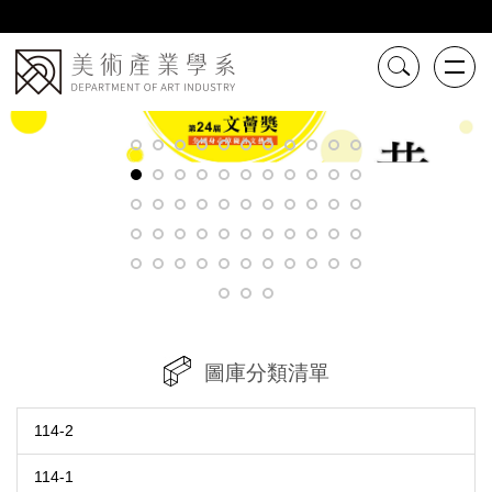
跳
到
主
要
內
容
區
圖庫分類清單
114-2
114-1