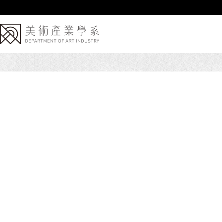
跳
到
主
要
內
容
區