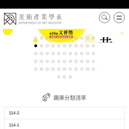
跳
到
主
要
內
容
區
圖庫分類清單
114-2
114-1