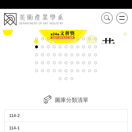
跳
到
主
要
內
容
區
圖庫分類清單
114-2
114-1