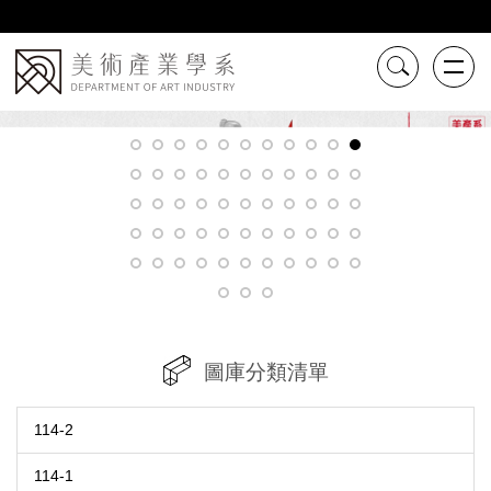
跳
到
主
要
內
容
區
圖庫分類清單
114-2
114-1